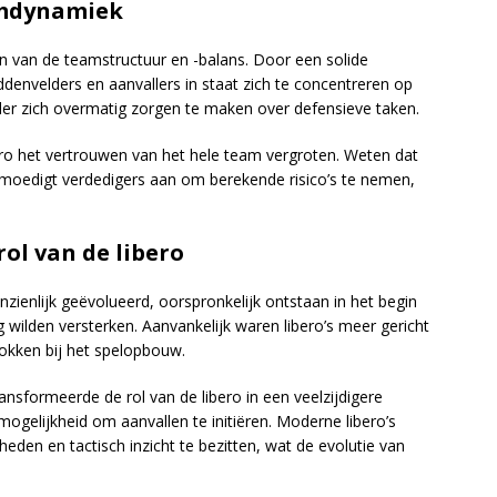
amdynamiek
den van de teamstructuur en -balans. Door een solide
iddenvelders en aanvallers in staat zich te concentreren op
er zich overmatig zorgen te maken over defensieve taken.
ro het vertrouwen van het hele team vergroten. Weten dat
 moedigt verdedigers aan om berekende risico’s te nemen,
rol van de libero
anzienlijk geëvolueerd, oorspronkelijk ontstaan in het begin
wilden versterken. Aanvankelijk waren libero’s meer gericht
okken bij het spelopbouw.
nsformeerde de rol van de libero in een veelzijdigere
ogelijkheid om aanvallen te initiëren. Moderne libero’s
den en tactisch inzicht te bezitten, wat de evolutie van