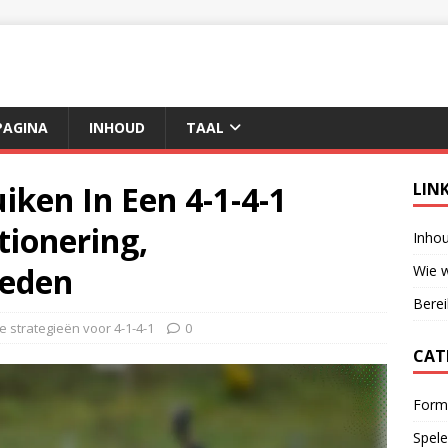
AGINA
INHOUD
TAAL
ken In Een 4-1-4-1
LIN
tionering,
Inho
heden
Wie w
Berei
e strategieën voor 4-1-4-1
0
CAT
Forma
Spele