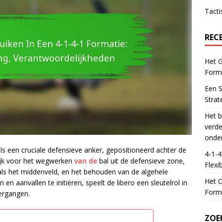
Tacti
REC
Het G
Forma
Een S
Strat
Het b
verde
onde
ls een cruciale defensieve anker, gepositioneerd achter de
4-1-4
lijk voor het wegwerken
van de
bal uit de defensieve zone,
Flexib
als het middenveld, en het behouden van de algehele
Het O
n aanvallen te initiëren, speelt de libero een sleutelrol in
Forma
vergangen.
ZOE