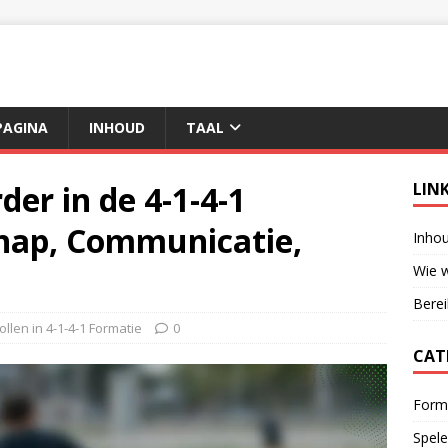
AGINA
INHOUD
TAAL
der in de 4-1-4-1
LIN
chap, Communicatie,
Inho
Wie w
Berei
ollen in 4-1-4-1 Formatie
0
CAT
Forma
Spele