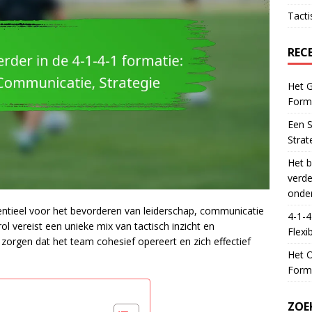
Tacti
REC
Het G
Forma
Een S
Strat
Het b
verde
onde
sentieel voor het bevorderen van leiderschap, communicatie
4-1-4
ol vereist een unieke mix van tactisch inzicht en
Flexib
zorgen dat het team cohesief opereert en zich effectief
Het O
Forma
ZOE