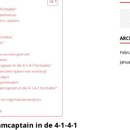
 formatie?
definiëren
ieve captains
formatie
ARC
ie?
Febr
ins worden gebruikt
ouwen
Janua
ptain in de 4-1-4-1 formatie?
ructies tijdens een wedstrijd
edigen
pelsituaties
mcaptain in de 4-1-4-1 formatie?
s van tegenstanderanalyses
op
amcaptain in de 4-1-4-1