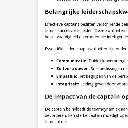
Belangrijke leiderschapskwa
Effectieve captains bezitten verschillende bel
teams succesvol te leiden. Deze kwaliteite
besluitvaardigheid en emotionele intelligentie
Essentiële leiderschapskwaliteiten zijn onder
Communicatie:
Duidelijk overbrengen
Zelfvertrouwen:
Snel beslissingen n
Empathie:
Het begrijpen van de pers
Integriteit:
Leiding geven door voorbe
De impact van de captain 
De captain beïnvloedt de teamdynamiek aanz
bevorderen. Een sterke captain moedigt open
teamcultuur.