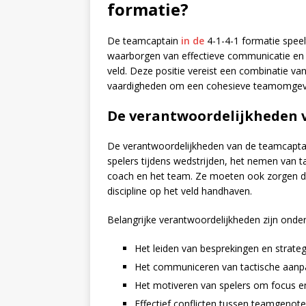
formatie?
De teamcaptain
in de
4-1-4-1 formatie speelt
waarborgen van effectieve communicatie en 
veld. Deze positie vereist een combinatie van 
vaardigheden om een cohesieve teamomgevi
De verantwoordelijkheden 
De verantwoordelijkheden van de teamcaptai
spelers tijdens wedstrijden, het nemen van t
coach en het team. Ze moeten ook zorgen dat
discipline op het veld handhaven.
Belangrijke verantwoordelijkheden zijn onde
Het leiden van besprekingen en strateg
Het communiceren van tactische aanpa
Het motiveren van spelers om focus e
Effectief conflicten tussen teamgenot