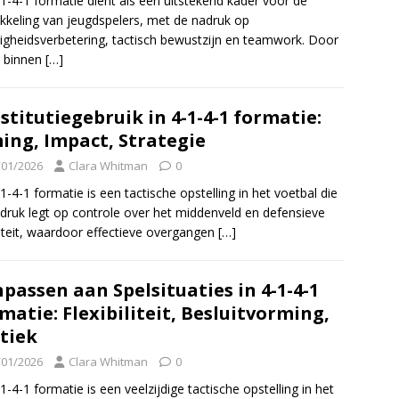
1-4-1 formatie dient als een uitstekend kader voor de
kkeling van jeugdspelers, met de nadruk op
igheidsverbetering, tactisch bewustzijn en teamwork. Door
n binnen
[…]
stitutiegebruik in 4-1-4-1 formatie:
ing, Impact, Strategie
/01/2026
Clara Whitman
0
1-4-1 formatie is een tactische opstelling in het voetbal die
druk legt op controle over het middenveld en defensieve
liteit, waardoor effectieve overgangen
[…]
passen aan Spelsituaties in 4-1-4-1
matie: Flexibiliteit, Besluitvorming,
tiek
/01/2026
Clara Whitman
0
1-4-1 formatie is een veelzijdige tactische opstelling in het