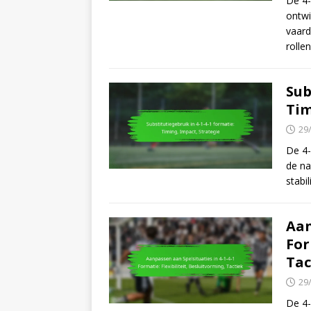
De 4-
ontwi
vaard
rolle
Sub
Tim
29
De 4-
de na
stabi
Aan
For
Tac
29
De 4-