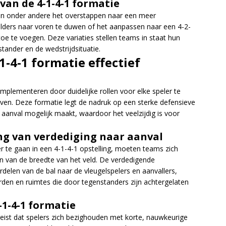
an de 4-1-4-1 formatie
ijn onder andere het overstappen naar een meer
lders naar voren te duwen of het aanpassen naar een 4-2-
e te voegen. Deze variaties stellen teams in staat hun
tander en de wedstrijdsituatie.
-4-1 formatie effectief
mplementeren door duidelijke rollen voor elke speler te
aven. Deze formatie legt de nadruk op een sterke defensieve
 aanval mogelijk maakt, waardoor het veelzijdig is voor
ng van verdediging naar aanval
r te gaan in een 4-1-4-1 opstelling, moeten teams zich
en van de breedte van het veld. De verdedigende
erdelen van de bal naar de vleugelspelers en aanvallers,
den en ruimtes die door tegenstanders zijn achtergelaten
1-4-1 formatie
reist dat spelers zich bezighouden met korte, nauwkeurige