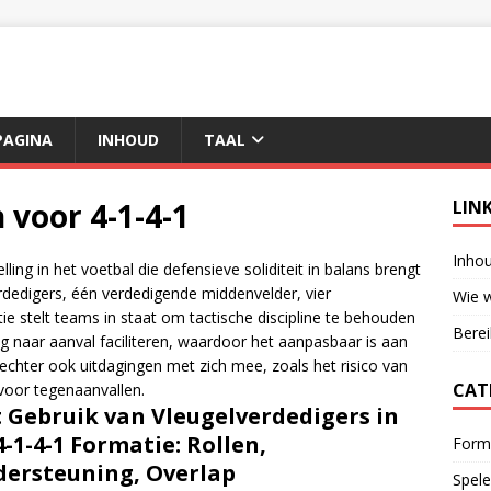
AGINA
INHOUD
TAAL
 voor 4-1-4-1
LIN
Inho
ling in het voetbal die defensieve soliditeit in balans brengt
rdedigers, één verdedigende middenvelder, vier
Wie w
e stelt teams in staat om tactische discipline te behouden
Berei
g naar aanval faciliteren, waardoor het aanpasbaar is aan
 echter ook uitdagingen met zich mee, zoals het risico van
CAT
 voor tegenaanvallen.
 Gebruik van Vleugelverdedigers in
4-1-4-1 Formatie: Rollen,
Forma
ersteuning, Overlap
Spele