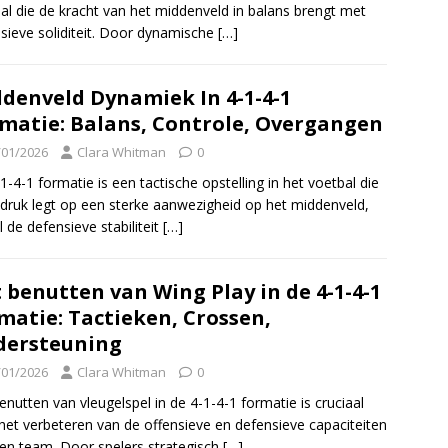
al die de kracht van het middenveld in balans brengt met
sieve soliditeit. Door dynamische
[…]
denveld Dynamiek In 4-1-4-1
matie: Balans, Controle, Overgangen
/01/2026
Clara Whitman
0
1-4-1 formatie is een tactische opstelling in het voetbal die
druk legt op een sterke aanwezigheid op het middenveld,
jl de defensieve stabiliteit
[…]
 benutten van Wing Play in de 4-1-4-1
matie: Tactieken, Crossen,
dersteuning
/01/2026
Clara Whitman
0
enutten van vleugelspel in de 4-1-4-1 formatie is cruciaal
het verbeteren van de offensieve en defensieve capaciteiten
en team. Door spelers strategisch
[…]