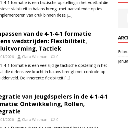
1-4-1 formatie is een tactische opstelling in het voetbal die
sieve stabiliteit in balans brengt met aanvallende opties.
mplementeren van druk binnen deze
[…]
passen van de 4-1-4-1 formatie
ARC
dens wedstrijden: Flexibiliteit,
luitvorming, Tactiek
Febr
/01/2026
Clara Whitman
0
Janua
1-4-1 formatie is een veelzijdige tactische opstelling in het
al die defensieve kracht in balans brengt met controle op
iddenveld. De inherente flexibiliteit
[…]
egratie van Jeugdspelers in de 4-1-4-1
matie: Ontwikkeling, Rollen,
egratie
/01/2026
Clara Whitman
0