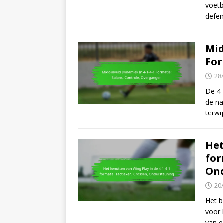
voetb
defen
Mid
For
28
De 4-
de na
terwi
Het
for
On
20
Het b
voor 
van e