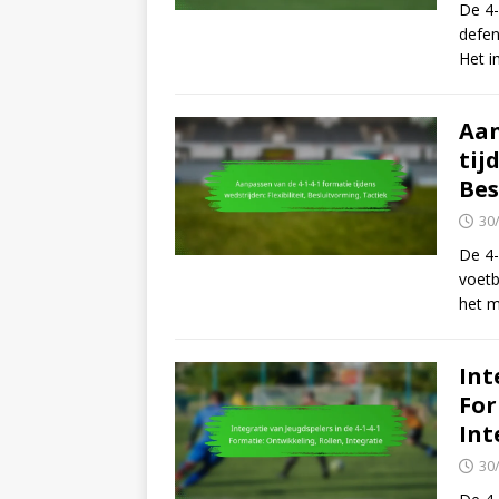
De 4-
defen
Het i
Aan
tij
Bes
30
De 4-
voetb
het m
Int
For
Int
30