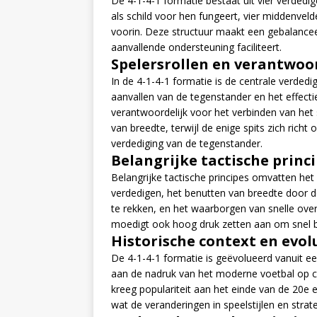
De 4-1-4-1 formatie bestaat uit vier verdedige
als schild voor hen fungeert, vier middenvelde
voorin. Deze structuur maakt een gebalanceer
aanvallende ondersteuning faciliteert.
Spelersrollen en verantwoor
In de 4-1-4-1 formatie is de centrale verded
aanvallen van de tegenstander en het effectie
verantwoordelijk voor het verbinden van het
van breedte, terwijl de enige spits zich ric
verdediging van de tegenstander.
Belangrijke tactische princi
Belangrijke tactische principes omvatten h
verdedigen, het benutten van breedte door 
te rekken, en het waarborgen van snelle ove
moedigt ook hoog druk zetten aan om snel ba
Historische context en evolu
De 4-1-4-1 formatie is geëvolueerd vanuit ee
aan de nadruk van het moderne voetbal op con
kreeg populariteit aan het einde van de 20e 
wat de veranderingen in speelstijlen en strat