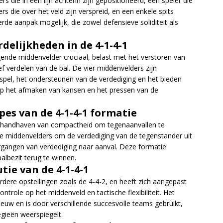
rs die in een lijn achterin zijn gepositioneerd, één speler die
rs die over het veld zijn verspreid, en een enkele spits
de aanpak mogelijk, die zowel defensieve soliditeit als
delijkheden in de 4-1-4-1
igende middenvelder cruciaal, belast met het verstoren van
f verdelen van de bal. De vier middenvelders zijn
 spel, het ondersteunen van de verdediging en het bieden
ht op het afmaken van kansen en het pressen van de
pes van de 4-1-4-1 formatie
et handhaven van compactheid om tegenaanvallen te
de middenvelders om de verdediging van de tegenstander uit
rgangen van verdediging naar aanval. Deze formatie
lbezit terug te winnen.
tie van de 4-1-4-1
rdere opstellingen zoals de 4-4-2, en heeft zich aangepast
trole op het middenveld en tactische flexibiliteit. Het
eeuw en is door verschillende succesvolle teams gebruikt,
egieën weerspiegelt.