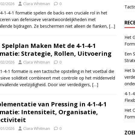
/02/2026
Clara Whitman
0
Tacti
 4-1-4-1 formatie spelen de backs een cruciale rol in het
ceren van defensieve verantwoordelijkheden met
REC
llende bijdragen. Ze beschermen niet alleen de flanken,
[…]
Het G
Forma
 Spelplan Maken Met de 4-1-4-1
matie: Strategie, Rollen, Uitvoering
Een S
Strat
/02/2026
Clara Whitman
0
Het b
1-4-1 formatie is een tactische opstelling in het voetbal die
verde
sieve soliditeit combineert met controle op het middenveld
onde
nvallende veelzijdigheid. Door vier verdedigers,
[…]
4-1-4
Flexib
lementatie van Pressing in 4-1-4-1
Het O
matie: Intensiteit, Organisatie,
Forma
ectiviteit
/01/2026
Clara Whitman
0
ZOE