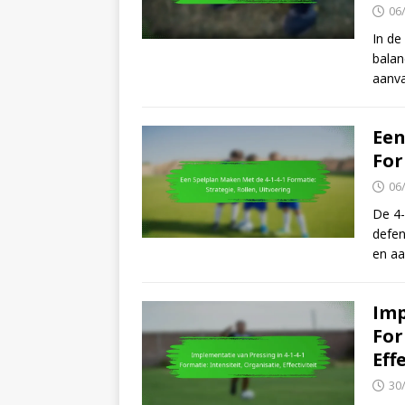
06
In de
balan
aanva
Een
For
06
De 4-
defen
en aa
Imp
For
Eff
30