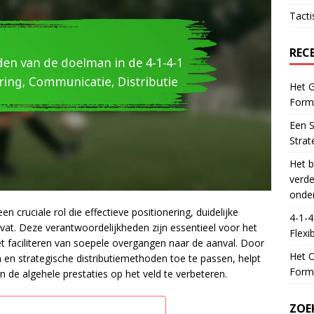
Tacti
REC
Het G
Forma
Een S
Strat
Het b
verde
onde
n cruciale rol die effectieve positionering, duidelijke
4-1-4
at. Deze verantwoordelijkheden zijn essentieel voor het
Flexib
t faciliteren van soepele overgangen naar de aanval. Door
Het O
n strategische distributiemethoden toe te passen, helpt
Forma
de algehele prestaties op het veld te verbeteren.
ZOE