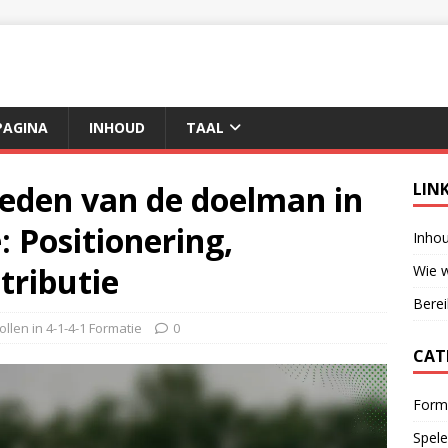
AGINA
INHOUD
TAAL
eden van de doelman in
LIN
: Positionering,
Inho
tributie
Wie w
Berei
ollen in 4-1-4-1 Formatie
0
CAT
Forma
Spele