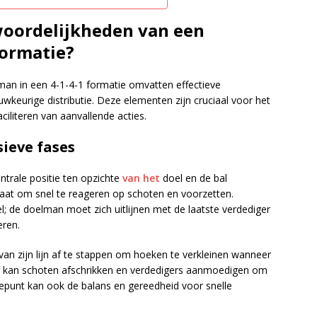
woordelijkheden van een
formatie?
an in een 4-1-4-1 formatie omvatten effectieve
uwkeurige distributie. Deze elementen zijn cruciaal voor het
faciliteren van aanvallende acties.
sieve fases
trale positie ten opzichte
van het
doel en de bal
taat om snel te reageren op schoten en voorzetten.
el; de doelman moet zich uitlijnen met de laatste verdediger
eren.
n zijn lijn af te stappen om hoeken te verkleinen wanneer
g kan schoten afschrikken en verdedigers aanmoedigen om
rtepunt kan ook de balans en gereedheid voor snelle