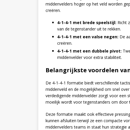
middenvelders hoger op het veld worden ge
creëren.
4-1-4-1 met brede speelstijl:
Richt z
van de tegenstander uit te rekken.
4-1-4-1 met een valse negen:
De aa
creëren.
4-1-4-1 met een dubbele pivot:
Twee
middenvelder voor extra stabiliteit.
Belangrijkste voordelen van
De 4-1-4-1 formatie biedt verschillende tact
middenveld en de mogelijkheid om snel over 
verdedigende middenvelder zorgt voor een st
moeilijk wordt voor tegenstanders om door t
Deze formatie maakt ook effectieve pressin
kunnen afsluiten terwijl ze een compacte vor
middenvelders teams in staat hun strategie a