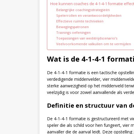
Hoe kunnen coaches de 4-1-4-1 formatie effec
Belangrijke coachingsstrategieën
Spelerrollen en verantwoordelijkheden
Effectieve ruimte technieken
Bewegingspatronen
Trainings oefeningen
Toepassingen van wedstrijdscenario’s
Veelvoorkomende valkuilen om te vermijden
Wat is de 4-1-4-1 format
De 4-1-4-1 formatie is een tactische opstellin
verdedigende middenvelder, vier middenvelde
sterke aanwezigheid op het middenveld terwijl
veelzijdig is voor zowel aanvallende als verd
Definitie en structuur van d
De 4-1-4-1 formatie is gestructureerd met vie
speler die als schild voor hen fungeert, vier
aanvaller die de aanval leidt. Deze opstelli