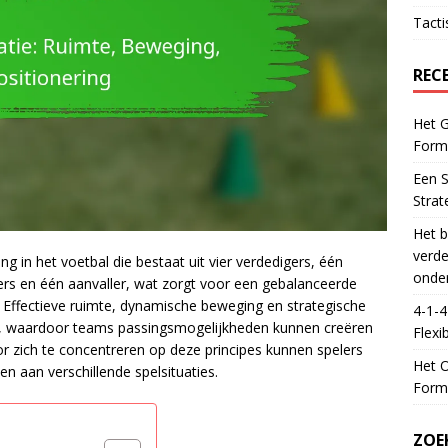
Tacti
REC
Het G
Forma
Een S
Strat
Het b
verde
ing in het voetbal die bestaat uit vier verdedigers, één
onde
rs en één aanvaller, wat zorgt voor een gebalanceerde
. Effectieve ruimte, dynamische beweging en strategische
4-1-4
tie, waardoor teams passingsmogelijkheden kunnen creëren
Flexib
oor zich te concentreren op deze principes kunnen spelers
Het O
n aan verschillende spelsituaties.
Forma
ZOE