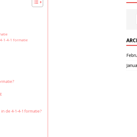
matie
ARC
 4-1-4-1 formatie
Febr
Janua
ormatie?
g
in de 4-1-4-1 formatie?