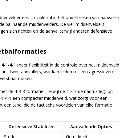
l.
ddenvelder een cruciale rol in het onderbreken van aanvallen
 de bal naar de middenvelders. De vier middenvelders
en zich richten op de aanval terwijl anderen defensieve
etbalformaties
 4-1-4-1 meer flexibiliteit in de controle over het middenveld
aans twee aanvallers, wat kan leiden tot een agressievere
kwetsbaar maken.
et de 4-3-3 formatie. Terwijl de 4-3-3 de nadruk legt op
4-1-4-1 een compacter middenveld, wat zorgt voor een
at een tabel die de tactische voordelen van elke formatie
Defensieve Stabiliteit
Aanvallende Opties
Sterk
Gemiddeld