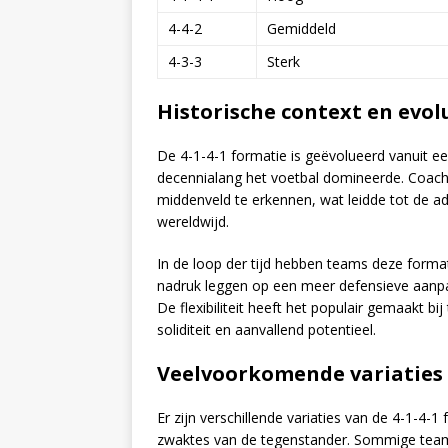
4-4-2
Gemiddeld
4-3-3
Sterk
Historische context en evol
De 4-1-4-1 formatie is geëvolueerd vanuit ee
decennialang het voetbal domineerde. Coa
middenveld te erkennen, wat leidde tot de ad
wereldwijd.
In de loop der tijd hebben teams deze forma
nadruk leggen op een meer defensieve aanpak
De flexibiliteit heeft het populair gemaakt b
soliditeit en aanvallend potentieel.
Veelvoorkomende variaties v
Er zijn verschillende variaties van de 4-1-4-
zwaktes van de tegenstander. Sommige teams