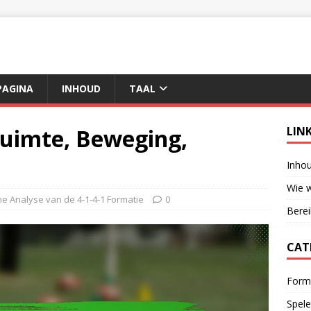
AGINA
INHOUD
TAAL
Ruimte, Beweging,
LIN
Inho
Wie w
he Analyse van de 4-1-4-1 Formatie
0
Berei
CAT
Forma
Spele