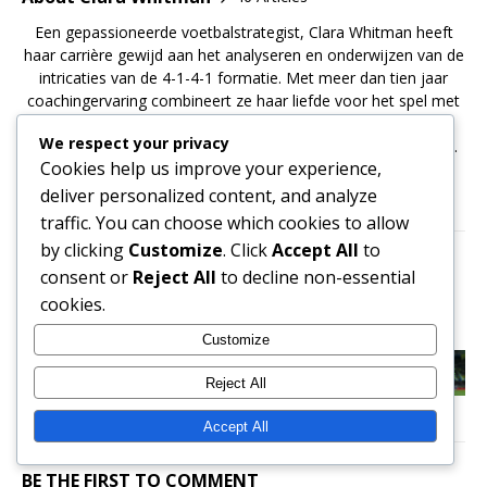
Een gepassioneerde voetbalstrategist, Clara Whitman heeft
haar carrière gewijd aan het analyseren en onderwijzen van de
intricaties van de 4-1-4-1 formatie. Met meer dan tien jaar
coachingervaring combineert ze haar liefde voor het spel met
een scherp inzicht in de dynamiek van spelers, waardoor ze
We respect your privacy
teams helpt hun volledige potentieel op het veld te benutten.
Cookies help us improve your experience,
Clara woont in Hendersonville, waar ze jonge atleten blijft
inspireren.
deliver personalized content, and analyze
traffic. You can choose which cookies to allow
by clicking
Customize
. Click
Accept All
to
PREVIOUS
consent or
Reject All
to decline non-essential
Diepte Creëren In 4-1-4-1 Formatie:
cookies.
Dieptewaarneming, Positionering, Ondersteuning
Customize
NEXT
Aanvallende Middenvelder in 4-1-4-1 Formatie:
Reject All
Creativiteit, Besluitvorming, Ondersteuning
Accept All
BE THE FIRST TO COMMENT