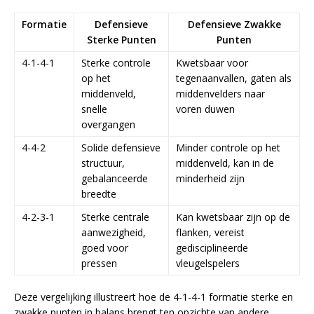
Formatie
Defensieve
Defensieve Zwakke
Sterke Punten
Punten
4-1-4-1
Sterke controle
Kwetsbaar voor
op het
tegenaanvallen, gaten als
middenveld,
middenvelders naar
snelle
voren duwen
overgangen
4-4-2
Solide defensieve
Minder controle op het
structuur,
middenveld, kan in de
gebalanceerde
minderheid zijn
breedte
4-2-3-1
Sterke centrale
Kan kwetsbaar zijn op de
aanwezigheid,
flanken, vereist
goed voor
gedisciplineerde
pressen
vleugelspelers
Deze vergelijking illustreert hoe de 4-1-4-1 formatie sterke en
zwakke punten in balans brengt ten opzichte van andere