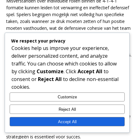
Misverstanden over individuele rollen binnen de 4-1-4-1
formatie kunnen leiden tot verwarring en ineffectief defensief
spel. Spelers begrijpen mogelijk niet volledig hun specifieke
taken, zoals wanneer ze druk moeten zetten of hun positie
moeten vasthouden, wat de defensieve cohesie van het team
kan verstoren.
We respect your privacy
Cookies help us improve your experience,
Coaches moeten duidelijk communiceren over de rol en
verantwoordelijkheden van elke speler tijdens trainingssessies.
deliver personalized content, and analyze
Het gebruik van visuele hulpmiddelen, zoals tactische borden,
traffic. You can choose which cookies to allow
kan helpen om het begrip te versterken en ervoor te zorgen
by clicking
Customize
. Click
Accept All
to
dat alle spelers op dezelfde lijn zitten.
consent or
Reject All
to decline non-essential
cookies.
Geen aanpassing van tactieken
Customize
Defensieve tactieken in de 4-1-4-1 formatie moeten
aanpasbaar zijn aan verschillende tegenstanders en
Reject All
wedstrijdsituaties. Het niet aanpassen van tactieken kan ertoe
Accept All
leiden dat teams worden overtroffen door tegenstanders die
bekende zwaktes uitbuiten. Flexibiliteit in defensieve
strategieën is essentieel voor succes.