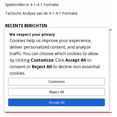
Spelerrollen in 4-1-4-1 Formatie
Tactische Analyse van de 4-1-4-1 Formatie
RECENTE BERICHTEN
We respect your privacy
Het Gebruik van Vleugelverdedigers in de 4-1-4-1 Formatie:
Cookies help us improve your experience,
Rollen, Ondersteuning, Overlap
deliver personalized content, and analyze
Een Spelplan Maken Met de 4-1-4-1 Formatie: Strategie,
traffic. You can choose which cookies to allow
Rollen, Uitvoering
by clicking
Customize
. Click
Accept All
to
consent or
Reject All
to decline non-essential
Het benutten van breedte in 4-1-4-1 formatie: verdedigingen
cookies.
uitrekken, voorzetten, ondersteuning
4-1-4-1 Formatie: Speler Positionering, Ruimte, Flexibiliteit
Customize
Het Ontwikkelen van Jonge Spelers in een 4-1-4-1 Formatie:
Reject All
Rollen, Training, Integratie
Accept All
ZOEKEN