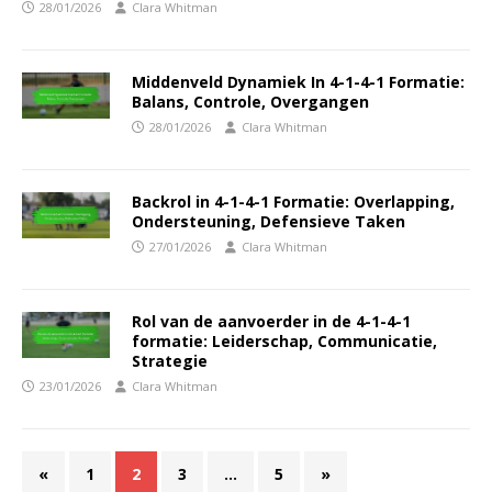
28/01/2026
Clara Whitman
Middenveld Dynamiek In 4-1-4-1 Formatie:
Balans, Controle, Overgangen
28/01/2026
Clara Whitman
Backrol in 4-1-4-1 Formatie: Overlapping,
Ondersteuning, Defensieve Taken
27/01/2026
Clara Whitman
Rol van de aanvoerder in de 4-1-4-1
formatie: Leiderschap, Communicatie,
Strategie
23/01/2026
Clara Whitman
«
1
2
3
…
5
»